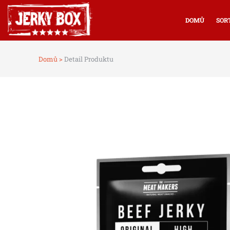
DOMŮ
SOR
Domů >
Detail Produktu