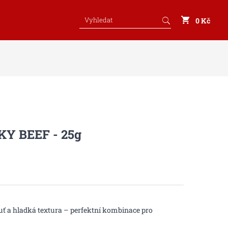
0 Kč
Y BEEF - 25g
uť a hladká textura – perfektní kombinace pro