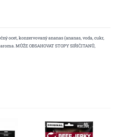
lečný ocet, konzervovaný ananas (ananas, voda, cukr,
medové aroma. MŮŽE OBSAHOVAT STOPY SIŘIČITANŮ,