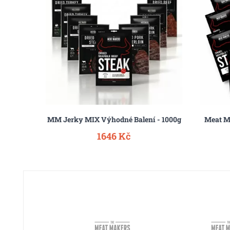
x25g
MM Jerky MIX Výhodné Balení - 1000g
Meat M
1646 Kč