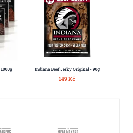
 1000g
Indiana Beef Jerky Original - 90g
Indian
149 Kč