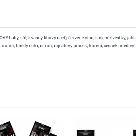
VÉ boby, sůl, kvasný lihový ocet), červené víno, sušené švestky, jab
řové aroma, hnědý cukr, citron, rajčatový prášek, koření, česnek, 