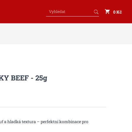
0 Kč
Y BEEF - 25g
uť a hladká textura – perfektní kombinace pro