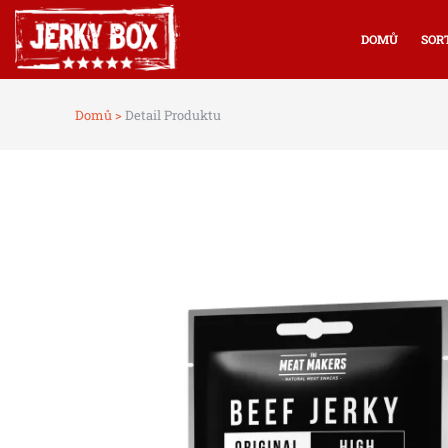
DOMŮ
SOR
Domů >
Detail Produktu