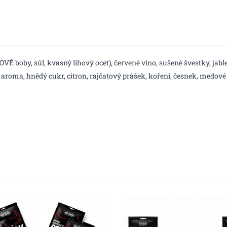
VÉ boby, sůl, kvasný lihový ocet), červené víno, sušené švestky, jab
řové aroma, hnědý cukr, citron, rajčatový prášek, koření, česnek, 