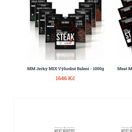
x25g
MM Jerky MIX Výhodné Balení - 1000g
Meat M
1646 Kč