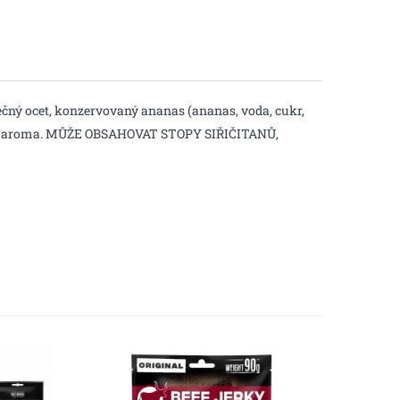
lečný ocet, konzervovaný ananas (ananas, voda, cukr,
medové aroma. MŮŽE OBSAHOVAT STOPY SIŘIČITANŮ,