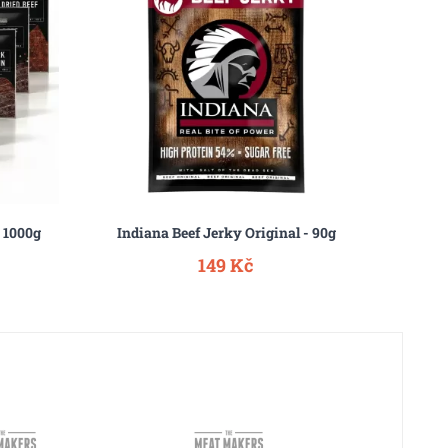
 1000g
Indiana Beef Jerky Original - 90g
Indian
149 Kč